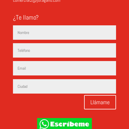
comercial2@jotagallo.com
¿Te llamo?
Llámame