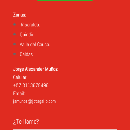
Zonas:
Risaralda.
Quindio.
Valle del Cauca.
Caldas
J
orge Alexander Muñoz
Celular:
+57 3113678496
Email:
jamunoz@jotagallo.com
¿Te llamo?